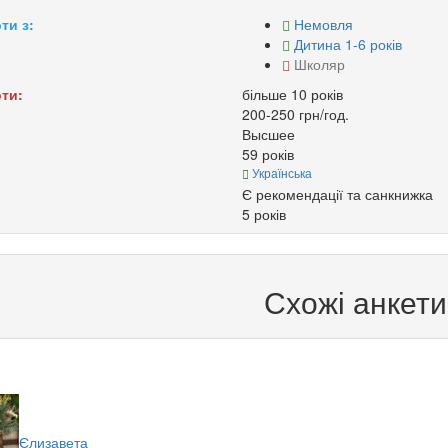
ти з:
Немовля
Дитина 1-6 років
Школяр
ти:
більше 10 років
200-250 грн/год.
Высшее
59 років
Українська
Є рекомендації та санкнижка
5 років
Схожі анкети
Єлизавета