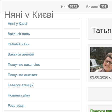
Няні
5272
Вакансії
339
Няні у Києві
Няні у Києві
Татья
Вакансії нянь
Резюме нянь
Вакансії агенцій
Пошук по вакансіях
Пошук по анкетах
03.08.2026 о
Каталог агенцій
Новини сайту
Реєстрація
Послуги нян