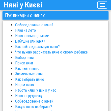
Няні у Києві
Публикации о нянях
Собеседование с няней
Няня на лето
Няня в помощь маме
Бабушка или няня?
Как найти идеальную няню?
Что нужно рассказать няне о своем ребенке
Выбор няни
Поиск няни
Как найти няню
Знаменитые няни
Как выбрать няню
Ищем няню
Работа няни: у них и у нас
Няня к грудничку
Собеседование с няней
Какую няню выбирать?