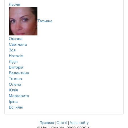
Льоля
Татьяна
Оксана
Светлана
Зоя
Наталія
Лідія
Вікторія
Валентина
Тетяна
Олена
Юлія
Маргарита
Іріна
Всі няні
Правила
|
Статті
|
Мапа сайту
© Няні Київ Уа, 2009-2026 р.