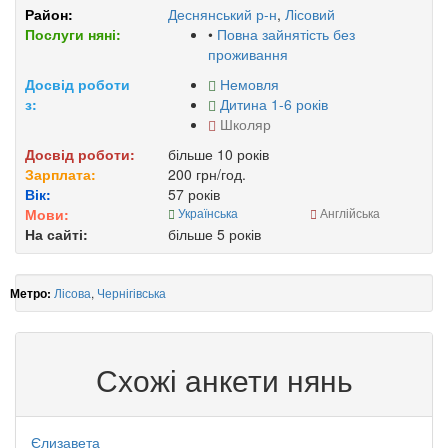
Район:
Деснянський р-н
,
Лісовий
Послуги няні:
•
Повна зайнятість без
проживання
Досвід роботи
Немовля
з:
Дитина 1-6 років
Школяр
Досвід роботи:
більше 10 років
Зарплата:
200 грн/год.
Вік:
57 років
Мови:
Українська
Англійська
На сайті:
більше 5 років
Лісова
,
Чернігівська
Метро:
Схожі анкети нянь
Єлизавета