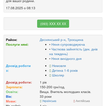
для вашої родини.
17.08.2025 о 08:13
(093) XXX XX XX
Район:
Деснянський р-н
,
Троєщина
Послуги няні:
•
Няня-супроводжуюча
•
Часткова зайнятість (дек. днів
на тиждень)
•
Няня вихідного дня
Досвід роботи
Немовля
з:
Дитина 1-6 років
Школяр
Досвід роботи:
1 рік
Зарплата:
150-200 грн/год.
Освіта:
Вища. Вчитель молодших класів.
Вік:
33 роки
Мови:
Українська
Англійська
На сайті:
1 рік