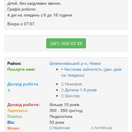
дітей, без шкідливих звичок.
Графік роботи:
4 дні на тиждень з 9 до 18 години
Вчора о 07:07
(067) XXX XX XX
Район:
Шевченківський р-н
,
Нивки
Послуги няні:
•
Часткова зайнятість (дек. днів
на тиждень)
Досвід роботи
Немовля
з:
Дитина 1-6 років
Школяр
Досвід роботи:
більше 10 років
Зарплата:
300 - 350 грн/год.
Освіта:
Педагогічна
Вік:
53 роки
Мови:
Українська
Англійська