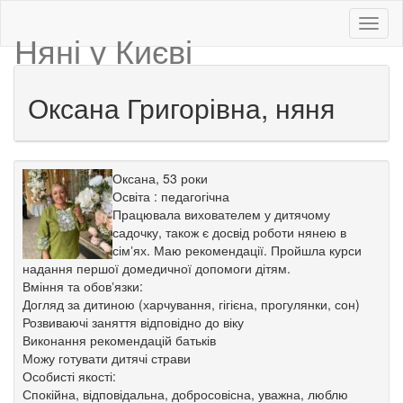
Няні у Києві
Оксана Григорівна, няня
Оксана, 53 роки
Освіта : педагогічна
Працювала вихователем у дитячому
садочку, також є досвід роботи нянею в
сімʼях. Маю рекомендації. Пройшла курси
надання першої домедичної допомоги дітям.
Вміння та обовʼязки:
Догляд за дитиною (харчування, гігієна, прогулянки, сон)
Розвиваючі заняття відповідно до віку
Виконання рекомендацій батьків
Можу готувати дитячі страви
Особисті якості:
Спокійна, відповідальна, добросовісна, уважна, люблю