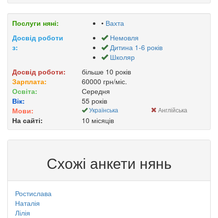
Послуги няні:
•
Вахта
Досвід роботи
Немовля
з:
Дитина 1-6 років
Школяр
Досвід роботи:
більше 10 років
Зарплата:
60000 грн/міс.
Освіта:
Середня
Вік:
55 років
Мови:
Українська
Англійська
На сайті:
10 місяців
Схожі анкети нянь
Ростислава
Наталія
Лілія