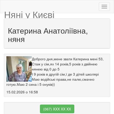
Няні у Києві
Катерина Анатоліївна,
няня
Доброго дня,мене звати Катерина мені 53,
Стаж у сім,ях 14 років,5 років з двійнею
нянею від 0 до 5
І 9 років в другій сім,ї де 3 дітей школярі
Маю водійські права,не палю,смачно
готую.Маю 2 сина і 5 онуків))
15.02.2026 о 16:58
(067) XXX XX XX