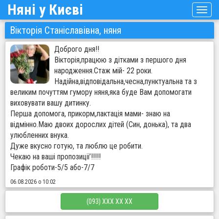
Няні у Києві
Вiкторiя Станiславiвна, няня
Доброго дня!!
Вiкторiя,працюю з дiтками з першого дня
народження.Стаж мiй- 22 роки.
Надiйна,вiдповiдальна,чесна,пунктуальна та з
великим почуттям гумору няня,яка буде Вам допомогати
виховувати вашу дитинку.
Перша допомога, прикорм,лактацiя мами- знаю на
вiдмiнно.Маю двоих дорослих дiтей (Син, донька), та два
улюбленних внука.
Дуже вкусно готую, та люблю це робити.
Чекаю на вашi пропозицii’!!!!!
Графiк роботи-5/5 або-7/7
06.08.2026 о 10:02
(093) XXX XX XX