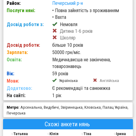
Район:
Печерський р-н
Послуги няні:
•
Повна зайнятість з проживанням
•
Вахта
Досвід роботи з:
Немовля
Дитина 1-6 років
Школяр
Досвід роботи:
більше 10 років
Зарплата:
50000 грн/міс.
Освіта:
Медична,висша не закiнченна,
товарознавець
Вік:
59 років
Мови:
Українська
Англійська
Додатково:
Є рекомендації та санкнижка
На сайті:
1 рік
Метро:
Арсенальна
,
Видубичі
,
Звіринецька
,
Кловська
,
Палац Україна
,
Печерська
Схожі анкети нянь
Татьяна
Юлія
Тіна
Ірина