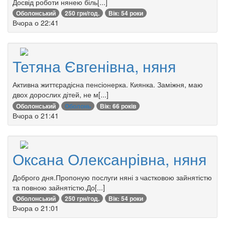
Досвід роботи нянею біль[...]
Оболонський
250 грн/год.
Вік: 54 роки
Вчора о 22:41
Тетяна Євгенівна, няня
Активна життєрадісна пенсіонерка. Киянка. Заміжня, маю
двох дорослих дітей, не м[...]
Оболонський
Оболонь
Вік: 66 років
Вчора о 21:41
Оксана Олексанрівна, няня
Доброго дня.Пропоную послуги няні з частковою зайнятістю
та повною зайнятістю.До[...]
Оболонський
250 грн/год.
Вік: 54 роки
Вчора о 21:01