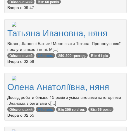
Оболонський
Вік: 60 років
Вчора о 09:47
Татьяна Ивановна, няня
Вітаю ,Шановні Батьки! Мене звати Тетяна. Пропоную свої
послуги в якості няні. М[...]
Оболонський
Оболонь
250-300 грн/год.
Вік: 61 рік
Вчора о 02:58
Олена Анатоліївна, няня
Досвід роботи більше 15 років з усіма віковими категоріями
.Знайома з багатьма с[...]
Оболонський
Оболонь
Від 300 грн/год.
Вік: 56 років
Вчора о 02:55