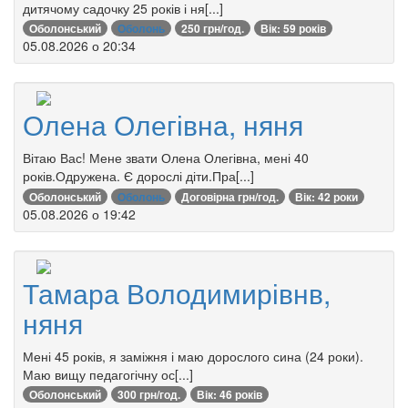
дитячому садочку 25 років і ня[...]
Оболонський
Оболонь
250 грн/год.
Вік: 59 років
05.08.2026 о 20:34
Олена Олегівна, няня
Вітаю Вас! Мене звати Олена Олегівна, мені 40
років.Одружена. Є дорослі діти.Пра[...]
Оболонський
Оболонь
Договірна грн/год.
Вік: 42 роки
05.08.2026 о 19:42
Тамара Володимирівнв,
няня
Мені 45 років, я заміжня і маю дорослого сина (24 роки).
Маю вищу педагогічну ос[...]
Оболонський
300 грн/год.
Вік: 46 років