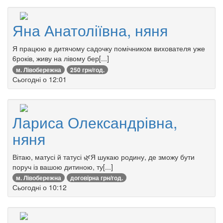
Яна Анатоліївна, няня
Я працюю в дитячому садочку помічником вихователя уже
6років, живу на лівому бер[...]
м. Лівобережна
250 грн/год.
Сьогодні о 12:01
Лариса Олександрівна,
няня
Вітаю, матусі й татусі 🌿Я шукаю родину, де зможу бути
поруч із вашою дитиною, ту[...]
м. Лівобережна
договірна грн/год.
Сьогодні о 10:12