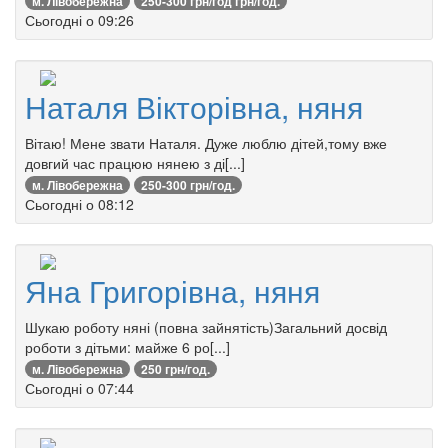
м. Лівобережна
250-300 грн/год грн/год.
Сьогодні о 09:26
Наталя Вікторівна, няня
Вітаю! Мене звати Наталя. Дуже люблю дітей,тому вже
довгий час працюю нянею з ді[...]
м. Лівобережна
250-300 грн/год.
Сьогодні о 08:12
Яна Григорівна, няня
Шукаю роботу няні (повна зайнятість)Загальний досвід
роботи з дітьми: майже 6 ро[...]
м. Лівобережна
250 грн/год.
Сьогодні о 07:44