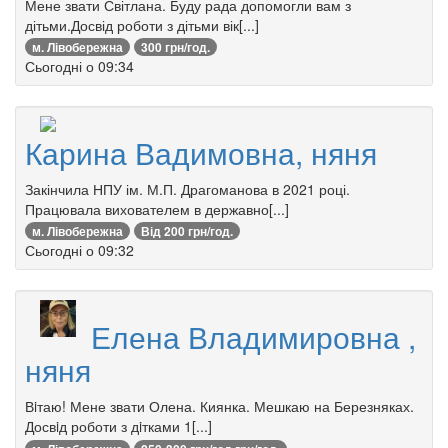
Мене звати Світлана. Буду рада допомогли вам з
дітьми.Досвід роботи з дітьми вік[...]
м. Лівобережна
300 грн/год.
Сьогодні о 09:34
Карина Вадимовна, няня
Закінчила НПУ ім. М.П. Драгоманова в 2021 році.
Працювала вихователем в державно[...]
м. Лівобережна
Від 200 грн/год.
Сьогодні о 09:32
Елена Владимировна ,
няня
Вiтаю! Мене звати Олена. Киянка. Мешкаю на Березняках.
Досвiд роботи з дiтками 1[...]