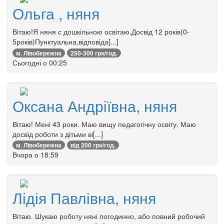
Ольга , няня
Вітаю!Я няня с дошкільною освітаю.Досвід 12 років(0-
5років)Пунктуальна,відповіда[...]
м. Лівобережна
250-300 грн/год.
Сьогодні о 00:25
Оксана Андріївна, няня
Вітаю! Мені 43 роки. Маю вищу педагогічну освіту. Маю
досвід роботи з дітьми ві[...]
м. Лівобережна
від 200 грн/год.
Вчора о 18:59
Лідія Павлівна, няня
Вітаю. Шукаю роботу няні погодинно, або повний робочий