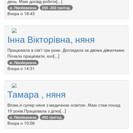
день. Маю досвід роботи[...]
м. Лівобережна
250 -350 грн/год.
Вчора о 18:43
Інна Вікторівна, няня
Працювала в сімʼї три роки. Доглядала за двома дівчатками.
Почала працювати, кол[...]
м. Лівобережна
Вчора о 14:31
Тамара , няня
Вітаю,я супер няня з медичною освітою .Маю стаж понад
10 років.Працювала з дітка[...]
м. Лівобережна
400 грн/год.
Вчора о 10:06