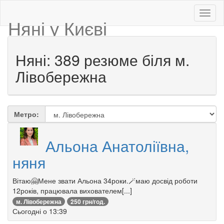
Няні у Києві
Няні: 389 резюме біля м.
Лівобережна
Метро:
Альона Анатоліївна,
няня
Вітаю🤗Мене звати Альона 34роки.🪄маю досвід роботи
12років, працювала вихователем[...]
м. Лівобережна
250 грн/год.
Сьогодні о 13:39