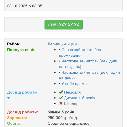
28.10.2025 о 08:35
(095) XXX XX XX
Район:
Дарницький р-н
Послуги няні:
•
Повна зайнятість без
проживання
•
Часткова зайнятість (дек. днів
на тиждень)
•
Часткова зайнятість (дек. годин
на день)
•
У себе вдома
Досвід роботи
Немовля
з:
Дитина 1-6 років
Школяр
Досвід роботи:
більше 5 років
Зарплата:
250-300 грн/год.
Освіта:
Среднее специальное