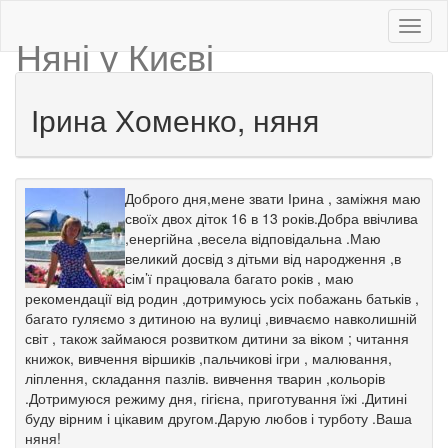
Няні у Києві
Ірина Хоменко, няня
Доброго дня,мене звати Ірина , заміжня маю
своїх двох діток 16 в 13 років.Добра ввічлива
,енергійна ,весела відповідальна .Маю
великий досвід з дітьми від народження ,в
сім’ї працювала багато років , маю
рекомендації від родин ,дотримуюсь усіх побажань батьків ,
багато гуляємо з дитиною на вулиці ,вивчаємо навколишній
світ , також займаюся розвитком дитини за віком ; читання
книжок, вивчення віршиків ,пальчикові ігри , малювання,
ліплення, складання пазлів. вивчення тварин ,кольорів
.Дотримуюся режиму дня, гігієна, приготування їжі .Дитині
буду вірним і цікавим другом.Дарую любов і турботу .Ваша
няня!