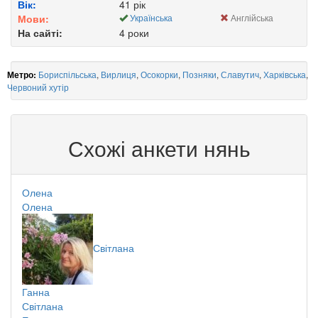
Вік:
41 рік
Мови:
Українська
Англійська
На сайті:
4 роки
Бориспільська
,
Вирлиця
,
Осокорки
,
Позняки
,
Славутич
,
Харківська
,
Метро:
Червоний хутір
Схожі анкети нянь
Олена
Олена
Світлана
Ганна
Світлана