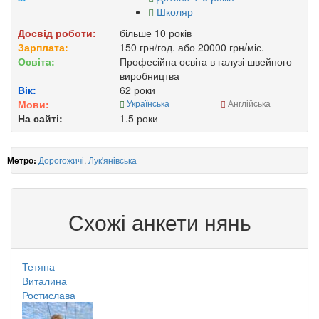
Школяр
Досвід роботи:
більше 10 років
Зарплата:
150 грн/год. або 20000 грн/міс.
Освіта:
Професійна освіта в галузі швейного
виробництва
Вік:
62 роки
Мови:
Українська
Англійська
На сайті:
1.5 роки
Дорогожичі
,
Лук'янівська
Метро:
Схожі анкети нянь
Тетяна
Виталина
Ростислава