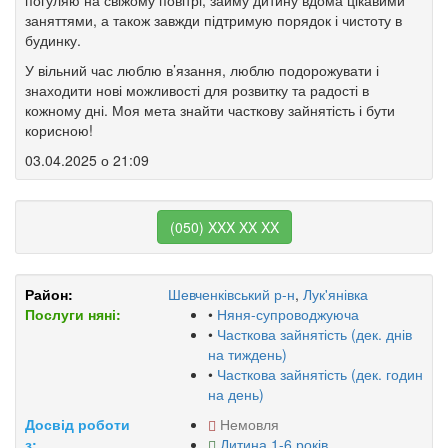
погуляю на свіжому повітрі, займу дитину вдома цікавими
заняттями, а також завжди підтримую порядок і чистоту в
будинку.
У вільний час люблю в’язання, люблю подорожувати і
знаходити нові можливості для розвитку та радості в
кожному дні. Моя мета знайти часткову зайнятість і бути
корисною!
03.04.2025 о 21:09
(050) XXX XX XX
Район:
Шевченківський р-н
,
Лук'янівка
Послуги няні:
•
Няня-супроводжуюча
•
Часткова зайнятість (дек. днів
на тиждень)
•
Часткова зайнятість (дек. годин
на день)
Досвід роботи
Немовля
з:
Дитина 1-6 років