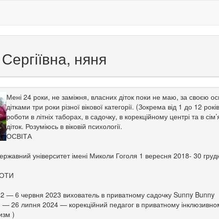
 Сергіївна, няня
Мені 24 роки, не заміжня, власних діток поки не маю, за своєю ос
дітками три роки різної вікової категорії. (Зокрема від 1 до 12 рок
роботи в літніх таборах, в садочку, в корекційному центрі та в с
діток. Розуміюсь в віковій психології.
ОСВІТА
ержавний університет імені Миколи Гоголя 1 вересня 2018- 30 грудн
БОТИ
2 — 6 червня 2023 вихователь в приватному садочку Sunny Bunny
 — 26 липня 2024 — корекційний педагог в приватному інклюзивно
изм )