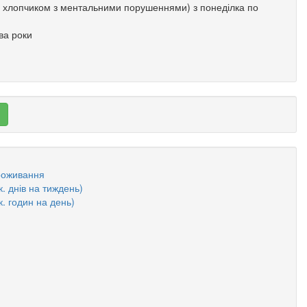
з хлопчиком з ментальними порушеннями) з понеділка по
ва роки
проживання
к. днів на тиждень)
к. годин на день)