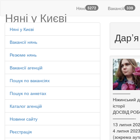
Няні
5272
Вакансії
339
Няні у Києві
Няні у Києві
Дар’я
Вакансії нянь
Резюме нянь
Вакансії агенцій
Пошук по вакансіях
Пошук по анкетах
————
Ніжинський д
історії
Каталог агенцій
ДОСВІД РО
—————-
Новини сайту
13 липня 202
4 липня 2023
Реєстрація
(зокрема аут