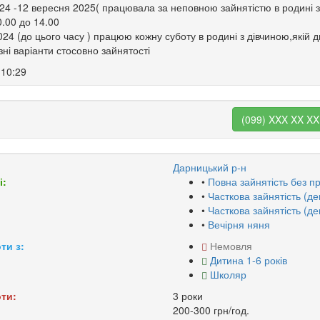
24 -12 вересня 2025( працювала за неповною зайнятістю в родині 
0.00 до 14.00
024 (до цього часу ) працюю кожну суботу в родині з дівчиною,якій д
зні варіанти стосовно зайнятості
 10:29
(099) XXX XX XX
Дарницький р-н
і:
•
Повна зайнятість без 
•
Часткова зайнятість (де
•
Часткова зайнятість (де
•
Вечірня няня
ти з:
Немовля
Дитина 1-6 років
Школяр
ти:
3 роки
200-300 грн/год.