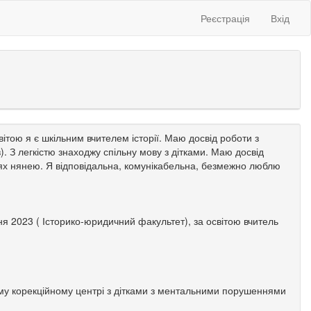
Реєстрація
Вхід
вітою я є шкільним вчителем історії. Маю досвід роботи з
ів). З легкістю знаходжу спільну мову з дітками. Маю досвід
ім’ях нянею. Я відповідальна, комунікабельна, безмежно люблю
я 2023 ( Історико-юридичний факультет), за освітою вчитель
му корекційному центрі з дітками з ментальними порушеннями