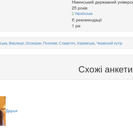
Ніжинський державний універси
25 років
Українська
Є рекомендації
1 рік
ська
,
Вирлиця
,
Осокорки
,
Позняки
,
Славутич
,
Харківська
,
Червоний хутір
Схожі анкети
Дарья