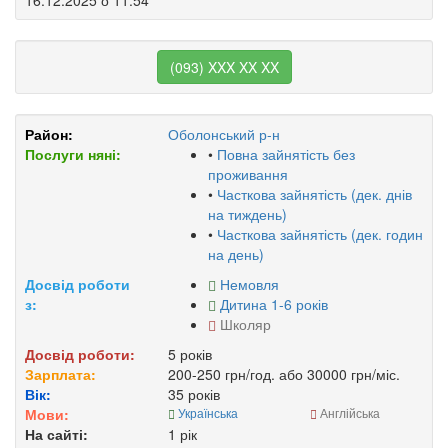
16.12.2025 о 11:54
(093) XXX XX XX
Район:
Оболонський р-н
Послуги няні:
•
Повна зайнятість без
проживання
•
Часткова зайнятість (дек. днів
на тиждень)
•
Часткова зайнятість (дек. годин
на день)
Досвід роботи
Немовля
з:
Дитина 1-6 років
Школяр
Досвід роботи:
5 років
Зарплата:
200-250 грн/год. або 30000 грн/міс.
Вік:
35 років
Мови:
Українська
Англійська
На сайті:
1 рік