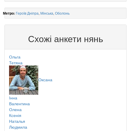
Героїв Дніпра
,
Мінська
,
Оболонь
Метро:
Схожі анкети нянь
Ольга
Тетяна
Оксана
Інна
Валентина
Олена
Ксенія
Наталья
Людмила