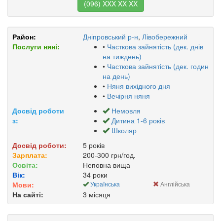
(096) XXX XX XX
Район:
Дніпровський р-н
,
Лівобережний
Послуги няні:
•
Часткова зайнятість (дек. днів
на тиждень)
•
Часткова зайнятість (дек. годин
на день)
•
Няня вихідного дня
•
Вечірня няня
Досвід роботи
Немовля
з:
Дитина 1-6 років
Школяр
Досвід роботи:
5 років
Зарплата:
200-300 грн/год.
Освіта:
Неповна вища
Вік:
34 роки
Мови:
Українська
Англійська
На сайті:
3 місяця